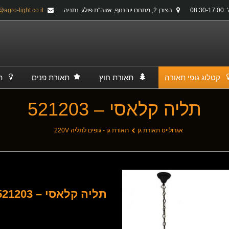
08:30-
הצורן 2, מתחם יוחננוף, אזוה''ת פולג, נתניה
info@agro-light.co.il
קטלוג גופי תאורה
תאורת חוץ
תאורת פנים
ת
תליה קלאסי – 521203
אגרולייט תאורת גן
תאורת גן - גופים לתליה 220V
תליה קלאסי – 521203