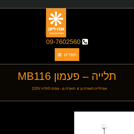
09-7602560
תפריט
תלייה – פעמון MB116
תאורת גן
אודותינו
You are here:
אגרולייט תאורת גן
תאורת גן - גופים לתליה 220V
קטלוג גופי תאורה
תאורת חוץ
תאורת פנים