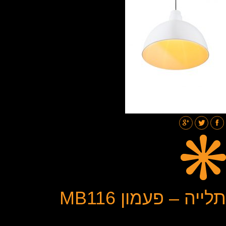
תאורת רחובות
בלוג
גלריות
צור קשר
תלייה – פעמון MB116